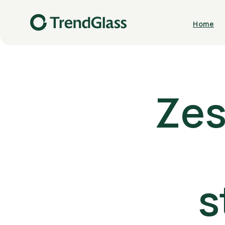
Home
Zes
Kitchen & Bar
Decor & Flora
s
Download catalog