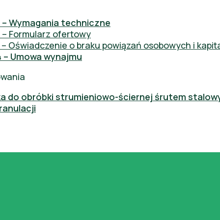
 1 – Wymagania techniczne
2 – Formularz ofertowy
3 – Oświadczenie o braku powiązań osobowych i kapi
 4 – Umowa wynajmu
owania
 do obróbki strumieniowo-ściernej śrutem stalowy
ranulacji