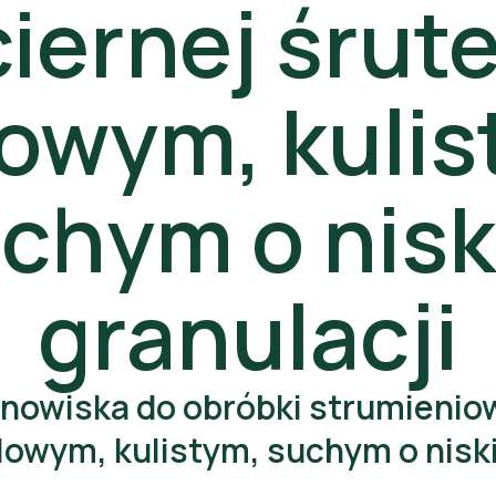
ciernej śrut
lowym, kulis
chym o nisk
granulacji
ESG
nowiska do obróbki strumienio
lowym, kulistym, suchym o nisk