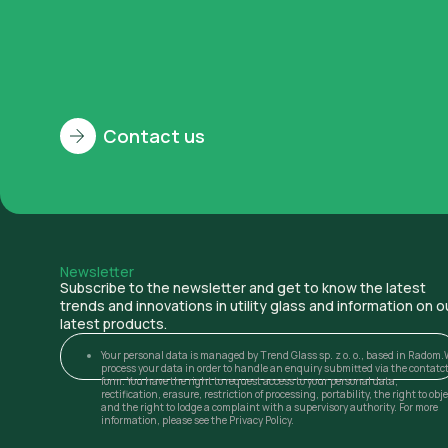
Contact us
Newsletter
Subscribe to the newsletter and get to know the latest
trends and innovations in utility glass and information on o
latest products.
Your personal data is managed by Trend Glass sp. z o. o., based in Radom.
process your data in order to handle an enquiry submitted via the contatc
form. You have the right to request access to your personal data,
rectification, erasure, restriction of processing, portability, the right to obj
and the right to lodge a complaint with a supervisory authority. For more
information, please see the Privacy Policy.