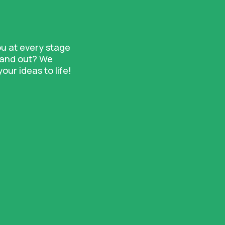
ou at every stage
stand out? We
ur ideas to life!