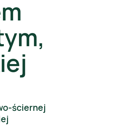
em
tym,
iej
Documents
wo-ściernej
iej