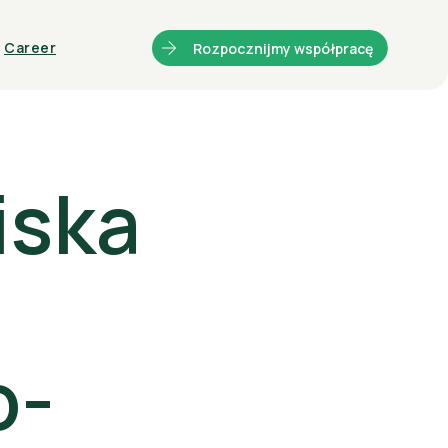
Career
Rozpocznijmy współpracę
iska
ntainers
Glasset Brand
o-