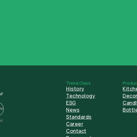
Trend Glass
Produc
History
Kitch
ur
Technology
Decor
ESG
Candl
We
News
Bottl
t
Standards
ect
Career
Contact