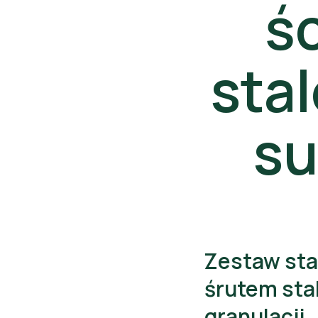
ś
sta
su
History
Zestaw sta
śrutem sta
granulacji