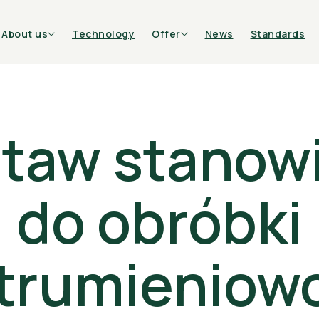
About us
Technology
Offer
News
Standards
taw stanow
do obróbki
Bottles
Candle co
trumieniow