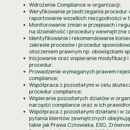
Wdrożenie Compliance w organizacji;
Weryfikowanie przestrzegania procedur w
raportowanie wszelkich niezgodności w t
Monitorowanie zmian w przepisach i regu
na działalność i procedury wewnętrzne o
Identyfikowanie i rekomendowanie koniec
zakresie procesów i procedur spowodow
otoczeniem prawnym np. obowiązkami s
Inicjowanie oraz wspieranie modyfikacji i
procedur;
Prowadzenie wymaganych prawem rejest
compliance;
Współpraca z pozostałymi w celu skute
procedur compliance;
History
Wspieranie pozostałych działów w organi
narzędzi compliance oraz w ich prawidł
Współpraca z pozostałymi działami i w z
pytania klientów zewnętrznych obejmuj
takie jak Prawa Człowieka, ESG, Zrówno