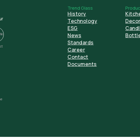
Trend Glass
Produc
History
Kitch
ur
Technology
Decor
ESG
Candl
We
News
Bottl
t
Standards
ect
Career
Contact
Documents
me