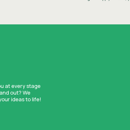
ou at every stage
stand out? We
ur ideas to life!