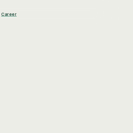
Career
ntainers
Glasset Brand