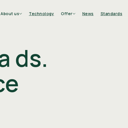
About us
Technology
Offer
News
Standards
a ds.
ce
Bottles
Candle co