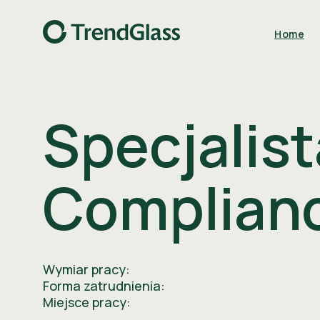
Home
Specjalist
Complian
Kitchen & Bar
Decor & Flora
Wymiar pracy:
Forma zatrudnienia:
Download catalog
Miejsce pracy: