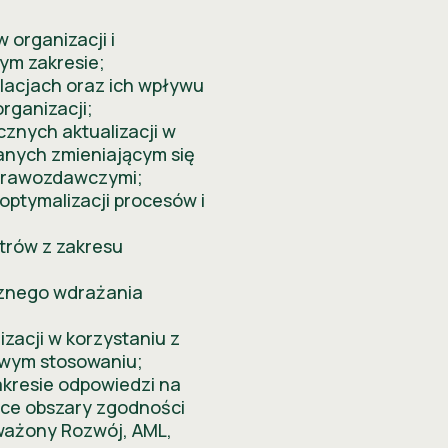
 organizacji i
ym zakresie;
lacjach oraz ich wpływu
rganizacji;
znych aktualizacji w
anych zmieniającym się
prawozdawczymi;
 optymalizacji procesów i
rów z zakresu
cznego wdrażania
ESG
zacji w korzystaniu z
owym stosowaniu;
akresie odpowiedzi na
ące obszary zgodności
ważony Rozwój, AML,