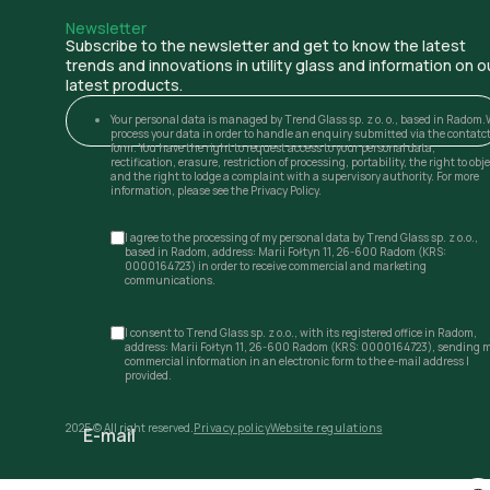
Newsletter
Subscribe to the newsletter and get to know the latest
trends and innovations in utility glass and information on o
latest products.
Your personal data is managed by Trend Glass sp. z o. o., based in Radom.
process your data in order to handle an enquiry submitted via the contatc
form. You have the right to request access to your personal data,
rectification, erasure, restriction of processing, portability, the right to obj
and the right to lodge a complaint with a supervisory authority. For more
information, please see the Privacy Policy.
I agree to the processing of my personal data by Trend Glass sp. z o.o.,
based in Radom, address: Marii Fołtyn 11, 26-600 Radom (KRS:
0000164723) in order to receive commercial and marketing
communications.
I consent to Trend Glass sp. z o.o., with its registered office in Radom,
address: Marii Fołtyn 11, 26-600 Radom (KRS: 0000164723), sending 
commercial information in an electronic form to the e-mail address I
provided.
2025 © All right reserved.
Privacy policy
Website regulations