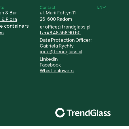
EN
ts
Contact
en & Bar
ul. Marii Fołtyn 11
26-600 Radom
 & Flora
e containers
e: office@trendglass.pl
es
t: +48 48 368 90 60
Data Protection Officer:
Gabriela Rychły
iodo@trendglass.pl
Linkedin
Facebook
Whistleblowers