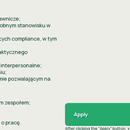
awnicze;
dobnym stanowisku w
cych compliance, w tym
raktycznego
 interpersonalne;
iu;
mie pozwalającym na
m zespołem;
Apply
 o pracę.
After clicking the "Apply" button, 