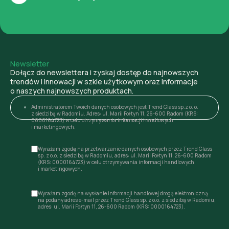
Newsletter
Dołącz do newslettera i zyskaj dostęp do najnowszych
trendów i innowacji w szkle użytkowym oraz informacje
o naszych najnowszych produktach.
Administratorem Twoich danych osobowych jest Trend Glass sp.z o. o.
z siedzibą w Radomiu. Adres: ul. Marii Fołtyn 11, 26-600 Radom (KRS:
0000164723) w celu otrzymywania informacji handlowych
i marketingowych.
Wyrażam zgodę na przetwarzanie danych osobowych przez Trend Glass
sp. z o.o. z siedzibą w Radomiu, adres: ul. Marii Fołtyn 11, 26-600 Radom
(KRS: 0000164723) w celu otrzymywania informacji handlowych
i marketingowych.
Wyrażam zgodę na wysłanie informacji handlowej drogą elektroniczną
na podany adres e-mail przez Trend Glass sp. z o.o. z siedzibą w Radomiu,
adres: ul. Marii Fołtyn 11, 26-600 Radom (KRS: 0000164723).