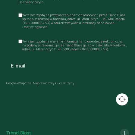
i marketingowych.
Wyrażam zgodę na przetwarzanie danych osobowych przez Trend Glass
sp. z o.o. z siedzibą w Radomiu, adres: ul. Marii Fołtyn 11, 26-600 Radom
(KRS: 0000164723) w celu otrzymywania informacji handlowych
i marketingowych.
Wyrażam zgodę na wysłanie informacji handlowej drogą elektroniczną
na podany adres e-mail przez Trend Glass sp. z o.o. z siedzibą w Radomiu,
adres: ul. Marii Fołtyn 11, 26-600 Radom (KRS: 0000164723).
Google reCaptcha: Nieprawidłowy klucz witryny.
Trend Glass