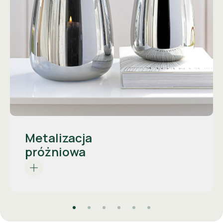
Na szkło nakładana jest cienka
metaliczna warstwa, która tworzy
odblaskowe wykończenie. Metalizacja
dodaje blasku i wyrafinowania wazonom,
Metalizacja
świecznikom i innym szklanym formom.
próżniowa