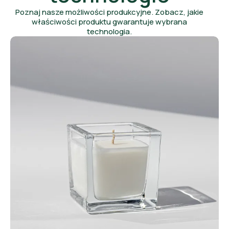
Poznaj nasze możliwości produkcyjne. Zobacz, jakie
właściwości produktu gwarantuje wybrana
technologia.
Szkło prasowane to wyroby powstające
w wyniku mechanicznego prasowania
stopionego szkła w formie za pomocą
wytłocznika. Zarówno forma, jak
i wytłocznik mogą posiadać grawer,
który nadaje wyrobom unikatowy
wygląd. Dzięki tej technologii powstają:
Szklanki
Kubki szklane
Wazony
Pojemniki na świece
Donice