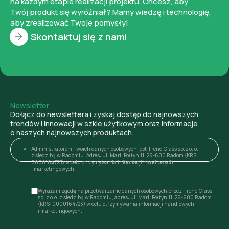
na każdym etapie realizacji projektu. Chcesz, aby
Twój produkt się wyróżniał? Mamy wiedzę i technologię,
aby zrealizować Twoje pomysły!
Skontaktuj się z nami
Newsletter
Dołącz do newslettera i zyskaj dostęp do najnowszych
trendów i innowacji w szkle użytkowym oraz informacje
o naszych najnowszych produktach.
Administratorem Twoich danych osobowych jest Trend Glass sp.z o. o.
z siedzibą w Radomiu. Adres: ul. Marii Fołtyn 11, 26-600 Radom (KRS:
0000164723) w celu otrzymywania informacji handlowych
i marketingowych.
Wyrażam zgodę na przetwarzanie danych osobowych przez Trend Glass
sp. z o.o. z siedzibą w Radomiu, adres: ul. Marii Fołtyn 11, 26-600 Radom
(KRS: 0000164723) w celu otrzymywania informacji handlowych
i marketingowych.