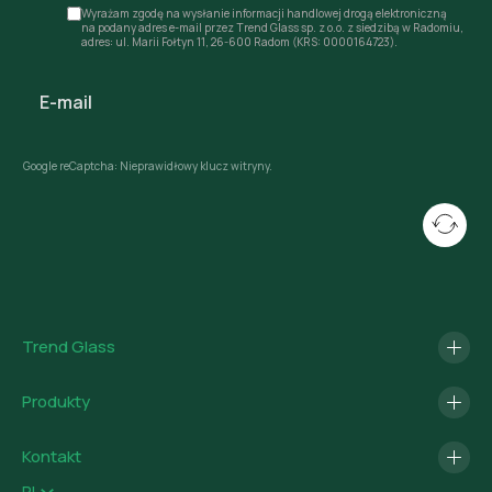
Wyrażam zgodę na wysłanie informacji handlowej drogą elektroniczną
na podany adres e-mail przez Trend Glass sp. z o.o. z siedzibą w Radomiu,
adres: ul. Marii Fołtyn 11, 26-600 Radom (KRS: 0000164723).
Google reCaptcha: Nieprawidłowy klucz witryny.
Trend Glass
Produkty
Kontakt
PL